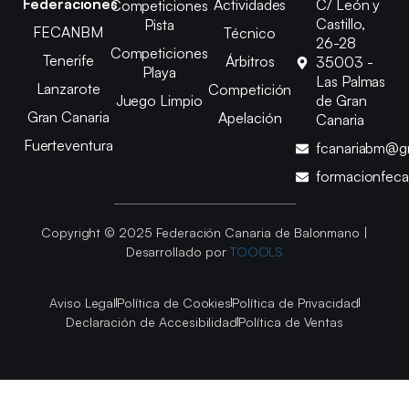
Federaciones
Actividades
C/ León y
Competiciones
Castillo,
Pista
FECANBM
Técnico
26-28
Competiciones
Tenerife
Árbitros
35003 -
Playa
Las Palmas
Lanzarote
Competición
Juego Limpio
de Gran
Gran Canaria
Apelación
Canaria
Fuerteventura
fcanariabm@g
formacionfec
Copyright © 2025 Federación Canaria de Balonmano |
Desarrollado por
TOOOLS
Aviso Legal
Política de Cookies
Política de Privacidad
Declaración de Accesibilidad
Política de Ventas