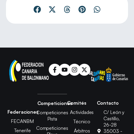
Comités
Contacto
Competiciones
Federaciones
Actividades
C/ León y
Competiciones
Castillo,
Pista
FECANBM
Técnico
26-28
Competiciones
Tenerife
Árbitros
35003 -