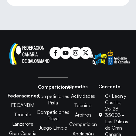
Comités
Contacto
Competiciones
Federaciones
Actividades
C/ León y
Competiciones
Castillo,
Pista
FECANBM
Técnico
26-28
Competiciones
Tenerife
Árbitros
35003 -
Playa
Las Palmas
Lanzarote
Competición
Juego Limpio
de Gran
Gran Canaria
Apelación
Canaria