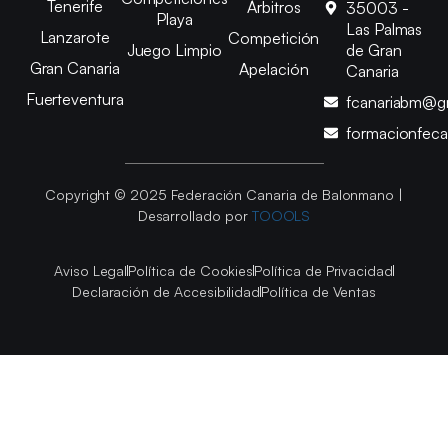
Tenerife
Árbitros
35003 -
Playa
Las Palmas
Lanzarote
Competición
Juego Limpio
de Gran
Gran Canaria
Apelación
Canaria
Fuerteventura
fcanariabm@g
formacionfec
Copyright © 2025 Federación Canaria de Balonmano |
Desarrollado por
TOOOLS
Aviso Legal
Política de Cookies
Política de Privacidad
Declaración de Accesibilidad
Política de Ventas