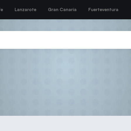
fe
Lanzarote
Gran Canaria
Fuerteventura
dad de Arrecife recibe a un Sp