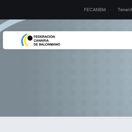
FECANBM
Teneri
El CICAR Lanzarote Ciu