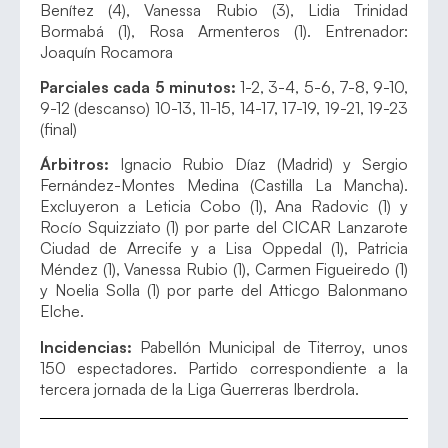
Benítez (4), Vanessa Rubio (3), Lidia Trinidad
Bormabá (1), Rosa Armenteros (1). Entrenador:
Joaquín Rocamora
Parciales cada 5 minutos:
1-2, 3-4, 5-6, 7-8, 9-10,
9-12 (descanso) 10-13, 11-15, 14-17, 17-19, 19-21, 19-23
(final)
Árbitros:
Ignacio Rubio Díaz (Madrid) y Sergio
Fernández-Montes Medina (Castilla La Mancha).
Excluyeron a Leticia Cobo (1), Ana Radovic (1) y
Rocío Squizziato (1) por parte del CICAR Lanzarote
Ciudad de Arrecife y a Lisa Oppedal (1), Patricia
Méndez (1), Vanessa Rubio (1), Carmen Figueiredo (1)
y Noelia Solla (1) por parte del Atticgo Balonmano
Elche.
Incidencias:
Pabellón Municipal de Titerroy, unos
150 espectadores. Partido correspondiente a la
tercera jornada de la Liga Guerreras Iberdrola.