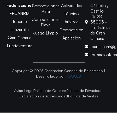
Federaciones
Actividades
C/ León y
Competiciones
Castillo,
Pista
FECANBM
Técnico
26-28
Competiciones
Tenerife
Árbitros
35003 -
Playa
Las Palmas
Lanzarote
Competición
Juego Limpio
de Gran
Gran Canaria
Apelación
Canaria
Fuerteventura
fcanariabm@g
formacionfec
Copyright © 2025 Federación Canaria de Balonmano |
Desarrollado por
TOOOLS
Aviso Legal
Política de Cookies
Política de Privacidad
Declaración de Accesibilidad
Política de Ventas