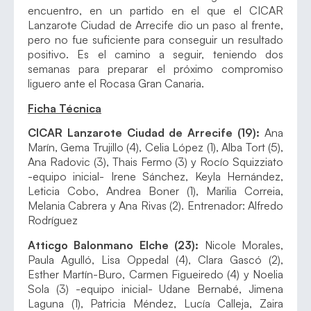
encuentro, en un partido en el que el CICAR
Lanzarote Ciudad de Arrecife dio un paso al frente,
pero no fue suficiente para conseguir un resultado
positivo. Es el camino a seguir, teniendo dos
semanas para preparar el próximo compromiso
liguero ante el Rocasa Gran Canaria.
Ficha Técnica
CICAR Lanzarote Ciudad de Arrecife (19):
Ana
Marín, Gema Trujillo (4), Celia López (1), Alba Tort (5),
Ana Radovic (3), Thais Fermo (3) y Rocío Squizziato
-equipo inicial- Irene Sánchez, Keyla Hernández,
Leticia Cobo, Andrea Boner (1), Marilia Correia,
Melania Cabrera y Ana Rivas (2). Entrenador: Alfredo
Rodríguez
Atticgo Balonmano Elche (23):
Nicole Morales,
Paula Agulló, Lisa Oppedal (4), Clara Gascó (2),
Esther Martín-Buro, Carmen Figueiredo (4) y Noelia
Sola (3) -equipo inicial- Udane Bernabé, Jimena
Laguna (1), Patricia Méndez, Lucía Calleja, Zaira