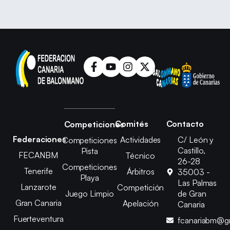
Comités
Contacto
Competiciones
Federaciones
Actividades
C/ León y
Competiciones
Castillo,
Pista
FECANBM
Técnico
26-28
Competiciones
Tenerife
Árbitros
35003 -
Playa
Las Palmas
Lanzarote
Competición
Juego Limpio
de Gran
Gran Canaria
Apelación
Canaria
Fuerteventura
fcanariabm@g