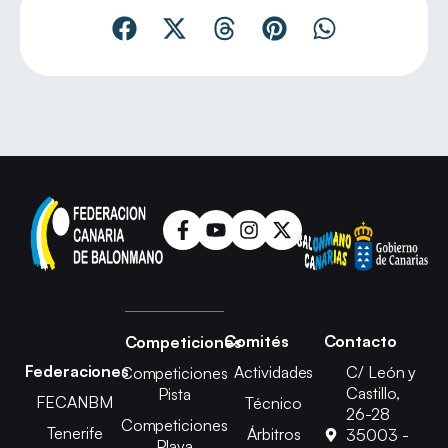
Comités
Contacto
Competiciones
Federaciones
Actividades
C/ León y
Competiciones
Castillo,
Pista
FECANBM
Técnico
26-28
Competiciones
Tenerife
Árbitros
35003 -
Playa