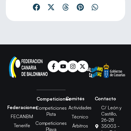
Comités
Contacto
Competiciones
Federaciones
Actividades
C/ León y
Competiciones
Castillo,
Pista
FECANBM
Técnico
26-28
Competiciones
Tenerife
Árbitros
35003 -
Playa