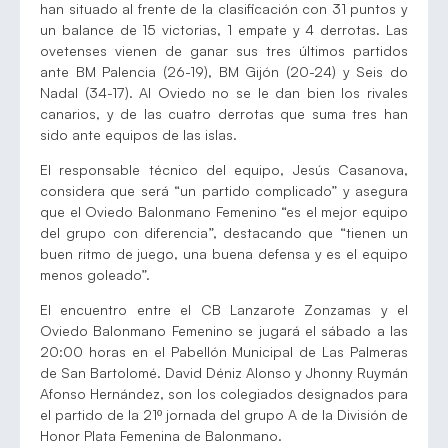
han situado al frente de la clasificación con 31 puntos y
un balance de 15 victorias, 1 empate y 4 derrotas. Las
ovetenses vienen de ganar sus tres últimos partidos
ante BM Palencia (26-19), BM Gijón (20-24) y Seis do
Nadal (34-17). Al Oviedo no se le dan bien los rivales
canarios, y de las cuatro derrotas que suma tres han
sido ante equipos de las islas.
El responsable técnico del equipo, Jesús Casanova,
considera que será “un partido complicado” y asegura
que el Oviedo Balonmano Femenino “es el mejor equipo
del grupo con diferencia”, destacando que “tienen un
buen ritmo de juego, una buena defensa y es el equipo
menos goleado”.
El encuentro entre el CB Lanzarote Zonzamas y el
Oviedo Balonmano Femenino se jugará el sábado a las
20:00 horas en el Pabellón Municipal de Las Palmeras
de San Bartolomé. David Déniz Alonso y Jhonny Ruymán
Afonso Hernández, son los colegiados designados para
el partido de la 21º jornada del grupo A de la División de
Honor Plata Femenina de Balonmano.