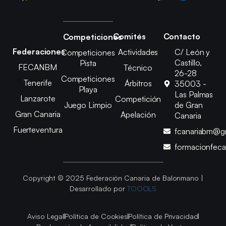
Comités
Contacto
Competiciones
Federaciones
Actividades
C/ León y
Competiciones
Castillo,
Pista
FECANBM
Técnico
26-28
Competiciones
Tenerife
Árbitros
35003 -
Playa
Las Palmas
Lanzarote
Competición
Juego Limpio
de Gran
Gran Canaria
Apelación
Canaria
Fuerteventura
fcanariabm@g
formacionfec
Copyright © 2025 Federación Canaria de Balonmano |
Desarrollado por
TOOOLS
Aviso Legal
Política de Cookies
Política de Privacidad