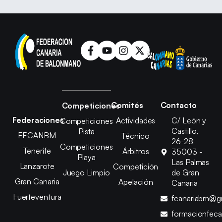
Comités
Contacto
Competiciones
Federaciones
Actividades
C/ León y
Competiciones
Castillo,
Pista
FECANBM
Técnico
26-28
Competiciones
Tenerife
Árbitros
35003 -
Playa
Las Palmas
Lanzarote
Competición
Juego Limpio
de Gran
Gran Canaria
Apelación
Canaria
Fuerteventura
fcanariabm@g
formacionfec