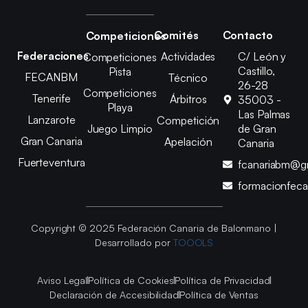
Comités
Contacto
Competiciones
Federaciones
Actividades
C/ León y
Competiciones
Castillo,
Pista
FECANBM
Técnico
26-28
Competiciones
Tenerife
Árbitros
35003 -
Playa
Las Palmas
Lanzarote
Competición
Juego Limpio
de Gran
Gran Canaria
Apelación
Canaria
Fuerteventura
fcanariabm@g
formacionfec
Copyright © 2025 Federación Canaria de Balonmano |
Desarrollado por
TOOOLS
Aviso Legal
Política de Cookies
Política de Privacidad
Declaración de Accesibilidad
Política de Ventas