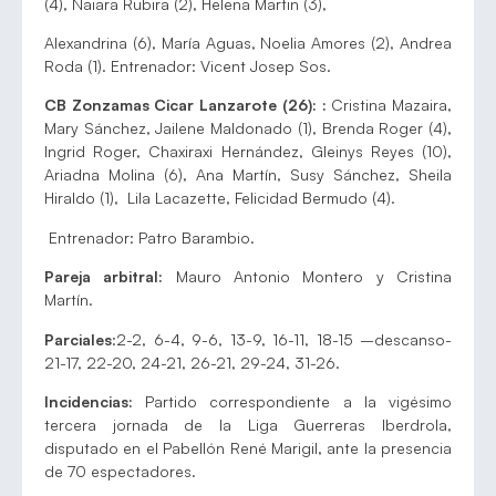
(4), Naiara Rubira (2), Helena Martin (3),
Alexandrina (6), María Aguas, Noelia Amores (2), Andrea
Roda (1). Entrenador: Vicent Josep Sos.
CB Zonzamas Cicar Lanzarote (26): :
Cristina Mazaira,
Mary Sánchez, Jailene Maldonado (1), Brenda Roger (4),
Ingrid Roger, Chaxiraxi Hernández, Gleinys Reyes (10),
Ariadna Molina (6), Ana Martín, Susy Sánchez, Sheila
Hiraldo (1), Lila Lacazette, Felicidad Bermudo (4).
Entrenador: Patro Barambio.
Pareja arbitral:
Mauro Antonio Montero y Cristina
Martín.
Parciales
:2-2, 6-4, 9-6, 13-9, 16-11, 18-15 –descanso-
21-17, 22-20, 24-21, 26-21, 29-24, 31-26.
Incidencias:
Partido correspondiente a la vigésimo
tercera jornada de la Liga Guerreras Iberdrola,
disputado en el Pabellón René Marigil, ante la presencia
de 70 espectadores.