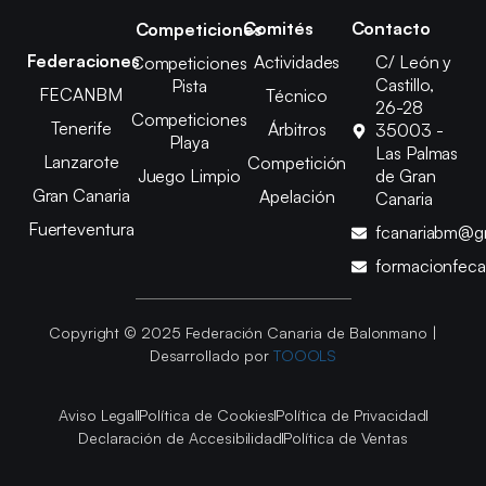
Comités
Contacto
Competiciones
Federaciones
Actividades
C/ León y
Competiciones
Castillo,
Pista
FECANBM
Técnico
26-28
Competiciones
Tenerife
Árbitros
35003 -
Playa
Las Palmas
Lanzarote
Competición
Juego Limpio
de Gran
Gran Canaria
Apelación
Canaria
Fuerteventura
fcanariabm@g
formacionfec
Copyright © 2025 Federación Canaria de Balonmano |
Desarrollado por
TOOOLS
Aviso Legal
Política de Cookies
Política de Privacidad
Declaración de Accesibilidad
Política de Ventas