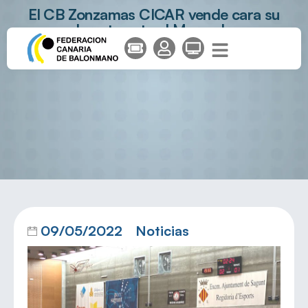
El CB Zonzamas CICAR vende cara su
derrota ante el Morvedre
09/05/2022
Noticias