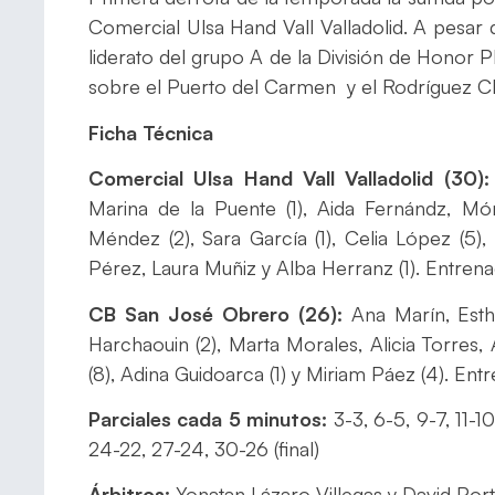
Comercial Ulsa Hand Vall Valladolid. A pesar 
liderato del grupo A de la División de Honor 
sobre el Puerto del Carmen y el Rodríguez 
Ficha Técnica
Comercial Ulsa Hand Vall Valladolid (30):
Marina de la Puente (1), Aida Fernándz, Móni
Méndez (2), Sara García (1), Celia López (5),
Pérez, Laura Muñiz y Alba Herranz (1). Entre
CB San José Obrero (26):
Ana Marín, Esthe
Harchaouin (2), Marta Morales, Alicia Torres, A
(8), Adina Guidoarca (1) y Miriam Páez (4). En
Parciales cada 5 minutos:
3-3, 6-5, 9-7, 11-10
24-22, 27-24, 30-26 (final)
Árbitros:
Yonatan Lázaro Villegas y David Portu