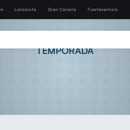
fe
Lanzarote
Gran Canaria
Fuerteventura
O SUFRE EN VALLADOLID LA 
TEMPORADA