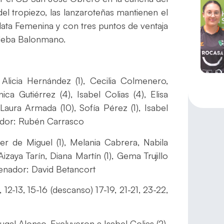
del tropiezo, las lanzaroteñas mantienen el
Plata Femenina y con tres puntos de ventaja
Cleba Balonmano.
Alicia Hernández (1), Cecilia Colmenero,
ca Gutiérrez (4), Isabel Colias (4), Elisa
 Laura Armada (10), Sofía Pérez (1), Isabel
nador: Rubén Carrasco
r de Miguel (1), Melania Cabrera, Nabila
izaya Tarín, Diana Martín (1), Gema Trujillo
trenador: David Betancort
, 12-13, 15-16 (descanso) 17-19, 21-21, 23-22,
gal Alonso. Excluyeron a Isabel Colias (2),