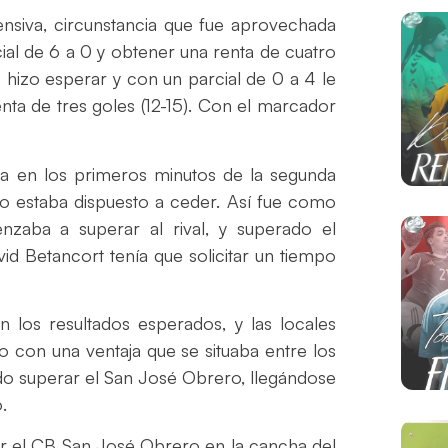
ensiva, circunstancia que fue aprovechada
cial de 6 a 0 y obtener una renta de cuatro
se hizo esperar y con un parcial de 0 a 4 le
enta de tres goles (12-15). Con el marcador
tiva en los primeros minutos de la segunda
 no estaba dispuesto a ceder. Así fue como
zaba a superar al rival, y superado el
id Betancort tenía que solicitar un tiempo
n los resultados esperados, y las locales
do con una ventaja que se situaba entre los
udo superar el San José Obrero, llegándose
.
or el CB San José Obrero en la cancha del