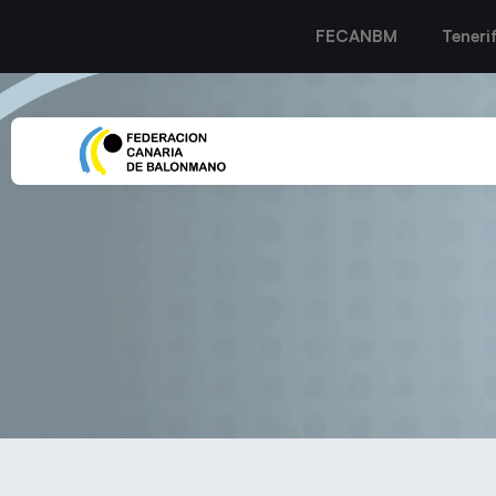
FECANBM
Teneri
EL CB SAN JOSÉ OBRER