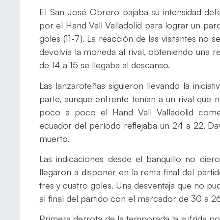
El San José Obrero bajaba su intensidad def
por el Hand Vall Valladolid para lograr un par
goles (11-7). La reacción de las visitantes no 
devolvía la moneda al rival, obteniendo una r
de 14 a 15 se llegaba al descanso.
Las lanzaroteñas siguieron llevando la inicia
parte, aunque enfrente tenían a un rival que
poco a poco el Hand Vall Valladolid comen
ecuador del período reflejaba un 24 a 22. Dav
muerto.
Las indicaciones desde el banquillo no diero
llegaron a disponer en la renta final del parti
tres y cuatro goles. Una desventaja que no p
al final del partido con el marcador de 30 a 26
Primera derrota de la temporada la sufrida p