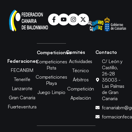
Comités
Contacto
Competiciones
Federaciones
Actividades
C/ León y
Competiciones
Castillo,
Pista
FECANBM
Técnico
26-28
Competiciones
Tenerife
Árbitros
35003 -
Playa
Las Palmas
Lanzarote
Competición
Juego Limpio
de Gran
Gran Canaria
Apelación
Canaria
Fuerteventura
fcanariabm@g
formacionfec