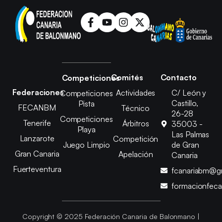
Comités
Contacto
Competiciones
Federaciones
Actividades
C/ León y
Competiciones
Castillo,
Pista
FECANBM
Técnico
26-28
Competiciones
Tenerife
Árbitros
35003 -
Playa
Las Palmas
Lanzarote
Competición
Juego Limpio
de Gran
Gran Canaria
Apelación
Canaria
Fuerteventura
fcanariabm@g
formacionfec
Copyright © 2025 Federación Canaria de Balonmano |