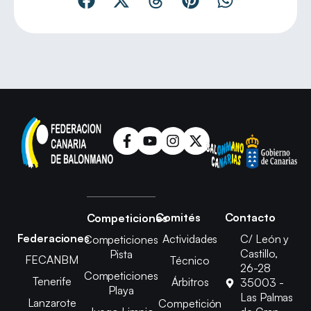
Comités
Contacto
Competiciones
Federaciones
Actividades
C/ León y
Competiciones
Castillo,
Pista
FECANBM
Técnico
26-28
Competiciones
Tenerife
Árbitros
35003 -
Playa
Las Palmas
Lanzarote
Competición