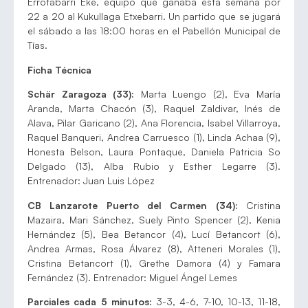
Errotabarri Eke, equipo que ganaba esta semana por
22 a 20 al Kukullaga Etxebarri. Un partido que se jugará
el sábado a las 18:00 horas en el Pabellón Municipal de
Tías.
Ficha Técnica
Schär Zaragoza (33):
Marta Luengo (2), Eva María
Aranda, Marta Chacón (3), Raquel Zaldivar, Inés de
Alava, Pilar Garicano (2), Ana Florencia, Isabel Villarroya,
Raquel Banqueri, Andrea Carruesco (1), Linda Achaa (9),
Honesta Belson, Laura Pontaque, Daniela Patricia So
Delgado (13), Alba Rubio y Esther Legarre (3).
Entrenador: Juan Luis López
CB Lanzarote Puerto del Carmen (34):
Cristina
Mazaira, Mari Sánchez, Suely Pinto Spencer (2), Kenia
Hernández (5), Bea Betancor (4), Lucí Betancort (6),
Andrea Armas, Rosa Álvarez (8), Atteneri Morales (1),
Cristina Betancort (1), Grethe Damora (4) y Famara
Fernández (3). Entrenador: Miguel Ángel Lemes
Parciales cada 5 minutos:
3-3, 4-6, 7-10, 10-13, 11-18,