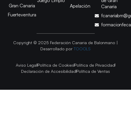
Juego Limpio
de Gran
Gran Canaria
Apelación
Canaria
Fuerteventura
fcanariabm@g
formacionfec
Copyright © 2025 Federación Canaria de Balonmano |
Desarrollado por
TOOOLS
Aviso Legal
Política de Cookies
Política de Privacidad
Declaración de Accesibilidad
Política de Ventas