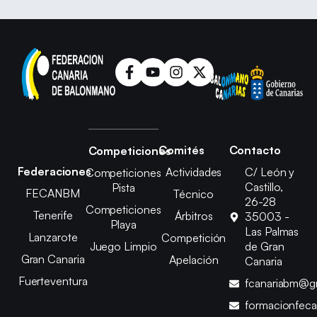
Comités
Contacto
Competiciones
Federaciones
Actividades
C/ León y
Competiciones
Castillo,
Pista
FECANBM
Técnico
26-28
Competiciones
Tenerife
Árbitros
35003 -
Playa
Las Palmas
Lanzarote
Competición
Juego Limpio
de Gran
Gran Canaria
Apelación
Canaria
Fuerteventura
fcanariabm@g
formacionfec