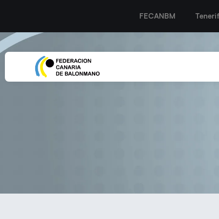
FECANBM
Teneri
EL CB LANZAROTE ZONZA