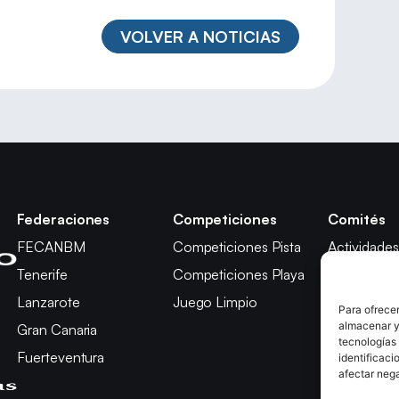
VOLVER A NOTICIAS
Federaciones
Competiciones
Comités
FECANBM
Competiciones Pista
Actividades
Tenerife
Competiciones Playa
Técnico
Lanzarote
Juego Limpio
Árbitros
Para ofrecer
almacenar y/
Gran Canaria
Competici
tecnologías
Fuerteventura
Apelación
identificaci
afectar nega