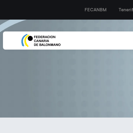
FECANBM
Teneri
EL CB LANZAROTE P