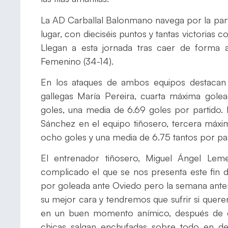
La AD Carballal Balonmano navega por la parte t
lugar, con dieciséis puntos y tantas victorias 
Llegan a esta jornada tras caer de forma
Femenino (34-14).
En los ataques de ambos equipos destacan 
gallegas María Pereira, cuarta máxima gole
goles, una media de 6.69 goles por partido.
Sánchez en el equipo tiñosero, tercera máx
ocho goles y una media de 6.75 tantos por par
El entrenador tiñosero, Miguel Ángel Lem
complicado el que se nos presenta este fin 
por goleada ante Oviedo pero la semana anteri
su mejor cara y tendremos que sufrir si quer
en un buen momento anímico, después de d
chicas salgan enchufadas sobre todo en 