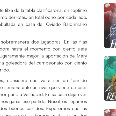
ibia de la tabla clasificatoria, en séptimo
como derrotas, en total ocho por cada lado.
 abultada en casa del Oviedo Balonmano
sobremanera dos jugadoras. En las filas
adora hasta el momento con ciento siete
 Ligeramente mejor la aportación de Mary
ima goleadora del campeonato con ciento
tido.
es, considera que va a ser un “partido
de semana ante un rival que viene de caer
or ganó a Valladolid. En su casa dejan ver
emos ganar ese partido. Nosotros llegamos
os buenos partidos. Esperemos que las
defensa como lo hemos hecho estas dos