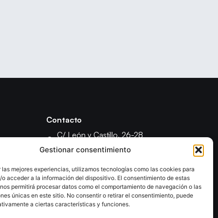
Contacto
C/ León y Castillo, 26-28
35003 - Las Palmas de Gran Canaria
Gestionar consentimiento
fcanariabm@gmail.com
 las mejores experiencias, utilizamos tecnologías como las cookies para
formacionfecanbm@gmail.com
o acceder a la información del dispositivo. El consentimiento de estas
ón
 nos permitirá procesar datos como el comportamiento de navegación o las
ones únicas en este sitio. No consentir o retirar el consentimiento, puede
tivamente a ciertas características y funciones.