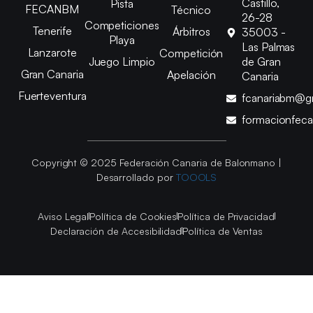
Castillo,
Pista
FECANBM
Técnico
26-28
Competiciones
Tenerife
Árbitros
35003 -
Playa
Las Palmas
Lanzarote
Competición
Juego Limpio
de Gran
Gran Canaria
Apelación
Canaria
Fuerteventura
fcanariabm@g
formacionfec
Copyright © 2025 Federación Canaria de Balonmano |
Desarrollado por
TOOOLS
Aviso Legal
Política de Cookies
Política de Privacidad
Declaración de Accesibilidad
Política de Ventas