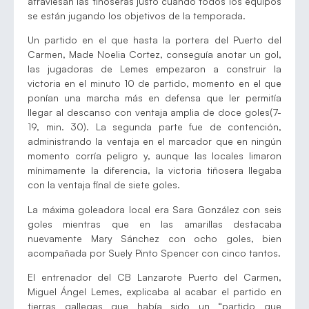
atraviesan las tiñoseras justo cuando todos los equipos
se están jugando los objetivos de la temporada.
Un partido en el que hasta la portera del Puerto del
Carmen, Made Noelia Cortez, conseguía anotar un gol,
las jugadoras de Lemes empezaron a construir la
victoria en el minuto 10 de partido, momento en el que
ponían una marcha más en defensa que ler permitía
llegar al descanso con ventaja amplia de doce goles(7-
19, min. 30). La segunda parte fue de contención,
administrando la ventaja en el marcador que en ningún
momento corría peligro y, aunque las locales limaron
mínimamente la diferencia, la victoria tiñosera llegaba
con la ventaja final de siete goles.
La máxima goleadora local era Sara González con seis
goles mientras que en las amarillas destacaba
nuevamente Mary Sánchez con ocho goles, bien
acompañada por Suely Pinto Spencer con cinco tantos.
El entrenador del CB Lanzarote Puerto del Carmen,
Miguel Ángel Lemes, explicaba al acabar el partido en
tierras gallegas que había sido un “partido que