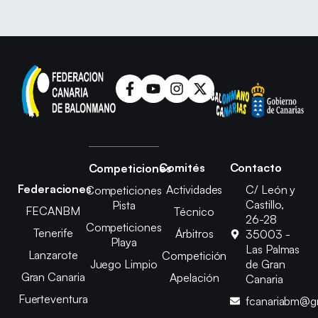
Comités
Contacto
Competiciones
Federaciones
Actividades
C/ León y
Competiciones
Castillo,
Pista
FECANBM
Técnico
26-28
Competiciones
Tenerife
Árbitros
35003 -
Playa
Las Palmas
Lanzarote
Competición
Juego Limpio
de Gran
Gran Canaria
Apelación
Canaria
Fuerteventura
fcanariabm@g