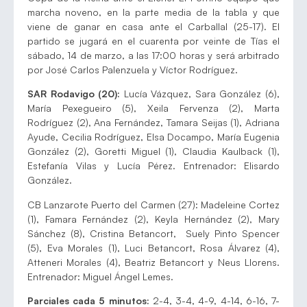
marcha noveno, en la parte media de la tabla y que
viene de ganar en casa ante el Carballal (25-17). El
partido se jugará en el cuarenta por veinte de Tías el
sábado, 14 de marzo, a las 17:00 horas y será arbitrado
por José Carlos Palenzuela y Víctor Rodríguez.
SAR Rodavigo (20):
Lucía Vázquez, Sara González (6),
María Pexegueiro (5), Xeila Fervenza (2), Marta
Rodríguez (2), Ana Fernández, Tamara Seijas (1), Adriana
Ayude, Cecilia Rodríguez, Elsa Docampo, María Eugenia
González (2), Goretti Miguel (1), Claudia Kaulback (1),
Estefanía Vilas y Lucía Pérez. Entrenador: Elisardo
González.
CB Lanzarote Puerto del Carmen (27): Madeleine Cortez
(1), Famara Fernández (2), Keyla Hernández (2), Mary
Sánchez (8), Cristina Betancort, Suely Pinto Spencer
(5), Eva Morales (1), Luci Betancort, Rosa Álvarez (4),
Atteneri Morales (4), Beatriz Betancort y Neus Llorens.
Entrenador: Miguel Ángel Lemes.
Parciales cada 5 minutos:
2-4, 3-4, 4-9, 4-14, 6-16, 7-