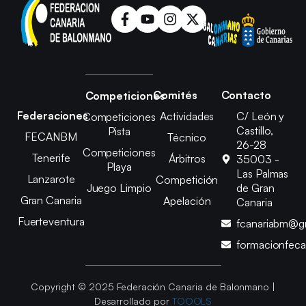
Comités
Contacto
Competiciones
Federaciones
Actividades
C/ León y
Competiciones
Castillo,
Pista
FECANBM
Técnico
26-28
Competiciones
Tenerife
Árbitros
35003 -
Playa
Las Palmas
Lanzarote
Competición
Juego Limpio
de Gran
Gran Canaria
Apelación
Canaria
Fuerteventura
fcanariabm@g
formacionfec
Copyright © 2025 Federación Canaria de Balonmano |
Desarrollado por
TOOOLS