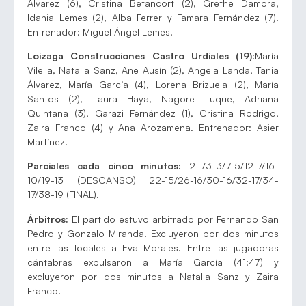
Álvarez (6), Cristina Betancort (2), Grethe Damora,
Idania Lemes (2), Alba Ferrer y Famara Fernández (7).
Entrenador: Miguel Ángel Lemes.
Loizaga Construcciones Castro Urdiales (19):
María
Vilella, Natalia Sanz, Ane Ausín (2), Angela Landa, Tania
Álvarez, María García (4), Lorena Brizuela (2), María
Santos (2), Laura Haya, Nagore Luque, Adriana
Quintana (3), Garazi Fernández (1), Cristina Rodrigo,
Zaira Franco (4) y Ana Arozamena. Entrenador: Asier
Martínez.
Parciales cada cinco minutos:
2-1/3-3/7-5/12-7/16-
10/19-13 (DESCANSO) 22-15/26-16/30-16/32-17/34-
17/38-19 (FINAL).
Árbitros:
El partido estuvo arbitrado por Fernando San
Pedro y Gonzalo Miranda. Excluyeron por dos minutos
entre las locales a Eva Morales. Entre las jugadoras
cántabras expulsaron a María García (41:47) y
excluyeron por dos minutos a Natalia Sanz y Zaira
Franco.