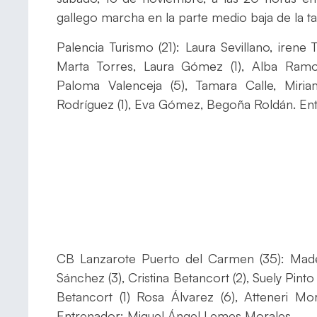
gallego marcha en la parte medio baja de la tabl
Palencia Turismo (21): Laura Sevillano, irene 
Marta Torres, Laura Gómez (1), Alba Ramos,
Paloma Valenceja (5), Tamara Calle, Miria
Rodríguez (1), Eva Gómez, Begoña Roldán. E
CB Lanzarote Puerto del Carmen (35): Made
Sánchez (3), Cristina Betancort (2), Suely Pinto
Betancort (1) Rosa Álvarez (6), Atteneri Mor
Entrenador: Miguel Ángel Lemes Morales.