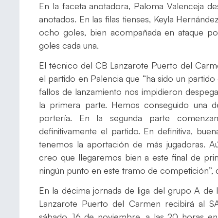
En la faceta anotadora, Paloma Valenceja de
anotados. En las filas tienses, Keyla Hernánd
ocho goles, bien acompañada en ataque por
goles cada una.
El técnico del CB Lanzarote Puerto del Carm
el partido en Palencia que “ha sido un parti
fallos de lanzamiento nos impidieron despeg
la primera parte. Hemos conseguido una d
portería. En la segunda parte comenz
definitivamente el partido. En definitiva, b
tenemos la aportación de más jugadoras. A
creo que llegaremos bien a este final de pri
ningún punto en este tramo de competición”, c
En la décima jornada de liga del grupo A de 
Lanzarote Puerto del Carmen recibirá al SA
sábado, 16 de noviembre, a las 20 horas en 