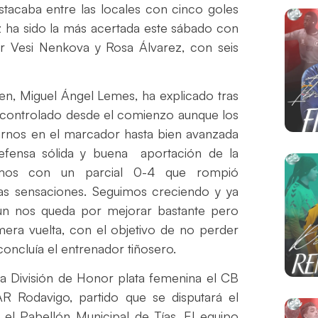
stacaba entre las locales con cinco goles
ez ha sido la más acertada este sábado con
 Vesi Nenkova y Rosa Álvarez, con seis
en, Miguel Ángel Lemes, ha explicado tras
do controlado desde el comienzo aunque los
arnos en el marcador hasta bien avanzada
efensa sólida y buena aportación de la
amos con un parcial 0-4 que rompió
uenas sensaciones. Seguimos creciendo y ya
ún nos queda por mejorar bastante pero
mera vuelta, con el objetivo de no perder
oncluía el entrenador tiñosero.
la División de Honor plata femenina el CB
R Rodavigo, partido que se disputará el
el Pabellón Municipal de Tías. El equipo