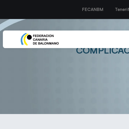
FECANBM
Teneri
EL CB LANZAROTE P
COMPLICAC