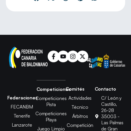
Comités
Contacto
Competiciones
Federaciones
Actividades
C/ León y
Competiciones
Castillo,
Pista
FECANBM
Técnico
26-28
Competiciones
Tenerife
Árbitros
35003 -
Playa
Las Palmas
Lanzarote
Competición
Juego Limpio
de Gran