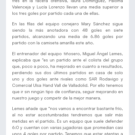
tres en la faceta ofensiva, laura Domínguez, Paloma
Valenceja y Lucía Lorenzo llevan una media superior a
los tres goles por partido cada una de ellas.
En las filas del equipo conejero Mary Sánchez sigue
siendo la más anotadora con 48 goles en siete
partidos, alcanzando una media de 6.86 goles por
partido con la camiseta amarilla este año.
El entrenador del equipo tiñosero, Miguel Ángel Lemes,
explicaba que “es un partido ante el colista del grupo
que, poco a poco, ha mejorado en cuanto a resultados,
perdiendo sus dos últimos partidos en casa de solo
uno y dos goles ante rivales como SAR Rodavigo y
Comercial Ulsa Hand Vall de Valladolid. Por ello tenemos
que ir sin ningún tipo de confianza, seguir mejorando en
nuestro juego y competir de la mejor manera.
Lemes añade que “nos vamos a encontrar bastante frío,
al no estar acostumbradas tendremos que salir más
metidas en el partido. Es un equipo que suele defender
6:0 y cuentan con varias jugadoras que promedian casi
unos 4 goles por partido. Tenemos que estar atentas a