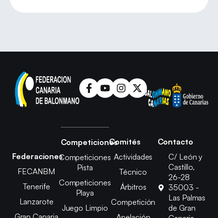
Comités
Contacto
Competiciones
Federaciones
Actividades
C/ León y
Competiciones
Castillo,
Pista
FECANBM
Técnico
26-28
Competiciones
Tenerife
Árbitros
35003 -
Playa
Las Palmas
Lanzarote
Competición
Juego Limpio
de Gran
Gran Canaria
Apelación