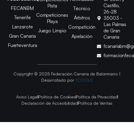
Castillo,
Pista
FECANBM
Técnico
26-28
Competiciones
Tenerife
Árbitros
35003 -
Playa
Las Palmas
Lanzarote
Competición
Juego Limpio
de Gran
Gran Canaria
Apelación
Canaria
Fuerteventura
fcanariabm@g
formacionfec
Copyright © 2025 Federación Canaria de Balonmano |
Desarrollado por
TOOOLS
Aviso Legal
Política de Cookies
Política de Privacidad
Declaración de Accesibilidad
Política de Ventas