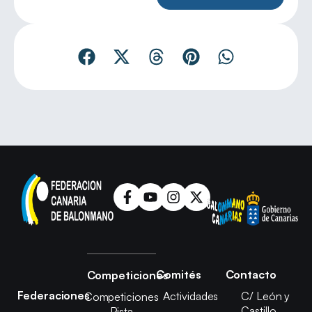
Comités
Contacto
Competiciones
Federaciones
Actividades
C/ León y
Competiciones
Castillo,
Pista