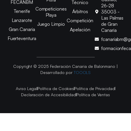
FECANBM
Técnico
26-28
Competiciones
Tenerife
Árbitros
35003 -
Playa
Las Palmas
Lanzarote
Competición
Juego Limpio
de Gran
Gran Canaria
Apelación
Canaria
Fuerteventura
fcanariabm@g
formacionfec
Copyright © 2025 Federación Canaria de Balonmano |
Desarrollado por
TOOOLS
Aviso Legal
Política de Cookies
Política de Privacidad
Declaración de Accesibilidad
Política de Ventas