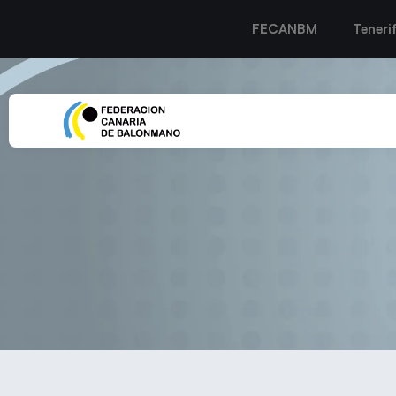
FECANBM
Teneri
EL CA´MARIO LANZAROTE