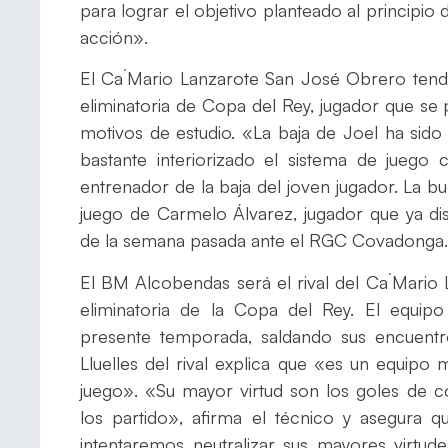
para lograr el objetivo planteado al principi
acción».
El Ca´Mario Lanzarote San José Obrero tendr
eliminatoria de Copa del Rey, jugador que s
motivos de estudio. «La baja de Joel ha sido
bastante interiorizado el sistema de jueg
entrenador de la baja del joven jugador. La b
juego de Carmelo Álvarez, jugador que ya di
de la semana pasada ante el RGC Covadonga.
El BM Alcobendas será el rival del Ca´Mario
eliminatoria de la Copa del Rey. El equip
presente temporada, saldando sus encuentr
Lluelles del rival explica que «es un equip
juego». «Su mayor virtud son los goles de 
los partido», afirma el técnico y asegura 
intentaremos neutralizar sus mayores virt