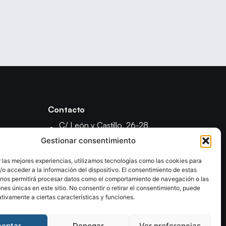
Contacto
C/ León y Castillo, 26-28
35003 - Las Palmas de Gran Canaria
Gestionar consentimiento
fcanariabm@gmail.com
 las mejores experiencias, utilizamos tecnologías como las cookies para
formacionfecanbm@gmail.com
o acceder a la información del dispositivo. El consentimiento de estas
ón
 nos permitirá procesar datos como el comportamiento de navegación o las
ones únicas en este sitio. No consentir o retirar el consentimiento, puede
tivamente a ciertas características y funciones.
ceptar
Denegar
Ver preferencias