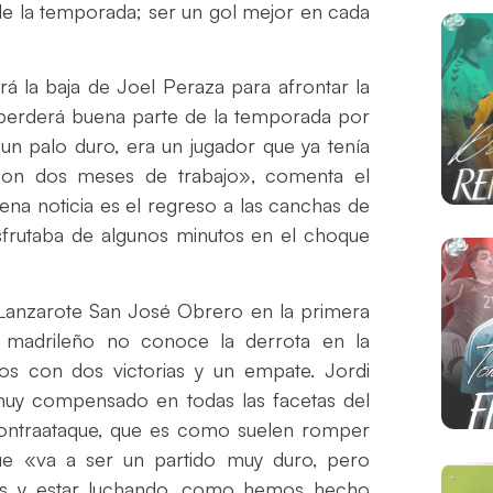
o de la temporada; ser un gol mejor en cada
á la baja de Joel Peraza para afrontar la
e perderá buena parte de la temporada por
 un palo duro, era un jugador que ya tenía
o con dos meses de trabajo», comenta el
uena noticia es el regreso a las canchas de
sfrutaba de algunos minutos en el choque
 Lanzarote San José Obrero en la primera
o madrileño no conoce la derrota en la
os con dos victorias y un empate. Jordi
o muy compensado en todas las facetas del
contraataque, que es como suelen romper
que «va a ser un partido muy duro, pero
udes y estar luchando, como hemos hecho