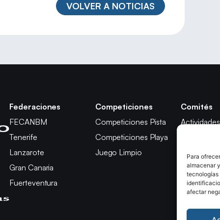
VOLVER A NOTICIAS
Federaciones
Competiciones
Comités
FECANBM
Competiciones Pista
Actividades
Tenerife
Competiciones Playa
Técnico
Lanzarote
Juego Limpio
Árbitros
Para ofrecer
almacenar y/
Gran Canaria
Competici
tecnologías
Fuerteventura
Apelación
identificaci
afectar nega
A