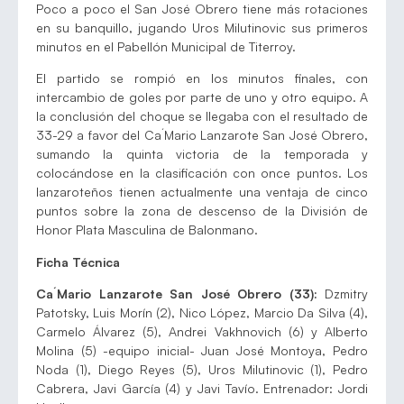
Poco a poco el San José Obrero tiene más rotaciones
en su banquillo, jugando Uros Milutinovic sus primeros
minutos en el Pabellón Municipal de Titerroy.
El partido se rompió en los minutos finales, con
intercambio de goles por parte de uno y otro equipo. A
la conclusión del choque se llegaba con el resultado de
33-29 a favor del Ca´Mario Lanzarote San José Obrero,
sumando la quinta victoria de la temporada y
colocándose en la clasificación con once puntos. Los
lanzaroteños tienen actualmente una ventaja de cinco
puntos sobre la zona de descenso de la División de
Honor Plata Masculina de Balonmano.
Ficha Técnica
Ca´Mario Lanzarote San José Obrero (33):
Dzmitry
Patotsky, Luis Morín (2), Nico López, Marcio Da Silva (4),
Carmelo Álvarez (5), Andrei Vakhnovich (6) y Alberto
Molina (5) -equipo inicial- Juan José Montoya, Pedro
Noda (1), Diego Reyes (5), Uros Milutinovic (1), Pedro
Cabrera, Javi García (4) y Javi Tavío. Entrenador: Jordi