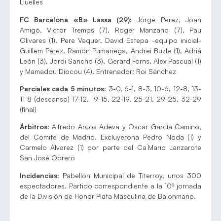
Lluelles
FC Barcelona «B» Lassa (29):
Jorge Pérez, Joan
Amigó, Victor Tremps (7), Roger Manzano (7), Pau
Olivares (1), Pere Vaquer, David Estepa -equipo inicial-
Guillem Pérez, Ramón Pumariega, Andrei Buzle (1), Adriá
León (3), Jordi Sancho (3), Gerard Forns, Alex Pascual (1)
y Mamadou Diocou (4). Entrenador: Roi Sánchez
Parciales cada 5 minutos:
3-0, 6-1, 8-3, 10-6, 12-8, 13-
11 8 (descanso) 17-12, 19-15, 22-19, 25-21, 29-25, 32-29
(final)
Árbitros:
Alfredo Arcos Adeva y Oscar García Camino,
del Comité de Madrid. Excluyerona Pedro Noda (1) y
Carmelo Álvarez (1) por parte del Ca´Mario Lanzarote
San José Obrero
Incidencias:
Pabellón Municipal de Titerroy, unos 300
espectadores. Partido correspondiente a la 10º jornada
de la División de Honor Plata Masculina de Balonmano.