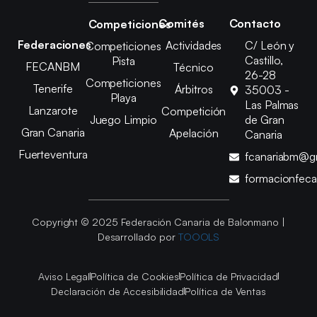
Comités
Contacto
Competiciones
Federaciones
Actividades
C/ León y
Competiciones
Castillo,
Pista
FECANBM
Técnico
26-28
Competiciones
Tenerife
Árbitros
35003 -
Playa
Las Palmas
Lanzarote
Competición
Juego Limpio
de Gran
Gran Canaria
Apelación
Canaria
Fuerteventura
fcanariabm@g
formacionfec
Copyright © 2025 Federación Canaria de Balonmano |
Desarrollado por
TOOOLS
Aviso Legal
Política de Cookies
Política de Privacidad
Declaración de Accesibilidad
Política de Ventas