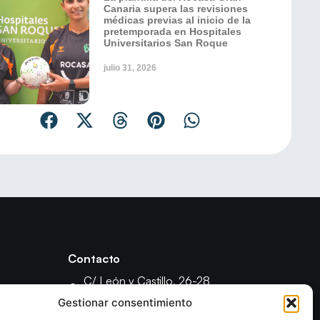
Canaria supera las revisiones
médicas previas al inicio de la
pretemporada en Hospitales
Universitarios San Roque
julio 31, 2026
Contacto
C/ León y Castillo, 26-28
35003 - Las Palmas de Gran Canaria
Gestionar consentimiento
fcanariabm@gmail.com