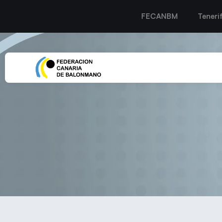
FECANBM
Teneri
EL BM TENERIFE 