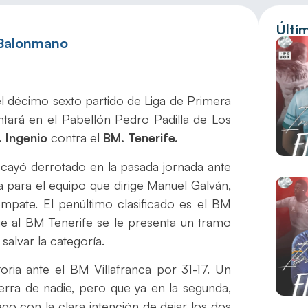
Últi
 Balonmano
el décimo sexto partido de Liga de Primera
ntará en el Pabellón Pedro Padilla de Los
 Ingenio
contra el
BM. Tenerife.
, cayó derrotado en la pasada jornada ante
a para el equipo que dirige Manuel Galván,
empate. El penúltimo clasificado es el BM
que al BM Tenerife se le presenta un tramo
salvar la categoría.
toria ante el BM Villafranca por 31-17. Un
ierra de nadie, pero que ya en la segunda,
ego con la clara intención de dejar los dos