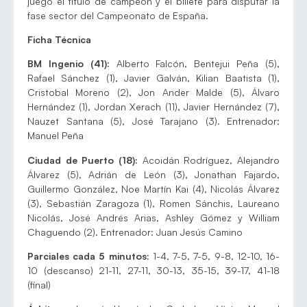
juego el título de campeón y el billete para disputar la
fase sector del Campeonato de España.
Ficha Técnica
BM Ingenio (41):
Alberto Falcón, Bentejui Peña (5),
Rafael Sánchez (1), Javier Galván, Kilian Baatista (1),
Cristobal Moreno (2), Jon Ander Malde (5), Álvaro
Hernández (1), Jordan Xerach (11), Javier Hernández (7),
Nauzet Santana (5), José Tarajano (3). Entrenador:
Manuel Peña
Ciudad de Puerto (18):
Acoidán Rodríguez, Alejandro
Álvarez (5), Adrián de León (3), Jonathan Fajardo,
Guillermo González, Noe Martín Kai (4), Nicolás Álvarez
(3), Sebastián Zaragoza (1), Romen Sánchis, Laureano
Nicolás, José Andrés Arias, Ashley Gómez y William
Chaguendo (2). Entrenador: Juan Jesús Camino
Parciales cada 5 minutos:
1-4, 7-5, 7-5, 9-8, 12-10, 16-
10 (descanso) 21-11, 27-11, 30-13, 35-15, 39-17, 41-18
(final)