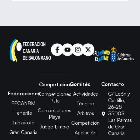
Comités
Contacto
Competiciones
Federaciones
Actividades
C/ León y
Competiciones
Castillo,
Pista
FECANBM
Técnico
26-28
Competiciones
Tenerife
Árbitros
35003 -
Playa
Las Palmas
Lanzarote
Competición
Juego Limpio
de Gran
Gran Canaria
Apelación
Canaria