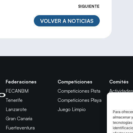
SIGUIENTE
VOLVER A NOTICIAS
Federaciones
Competiciones
Comités
FECANBM
Competiciones Pista
Actividades
Tenerife
Competiciones Playa
Técnico
Lanzarote
Juego Limpio
Árbitros
Para ofrecer
almacenar y/
Gran Canaria
Competici
tecnologías
Fuerteventura
Apelación
identificaci