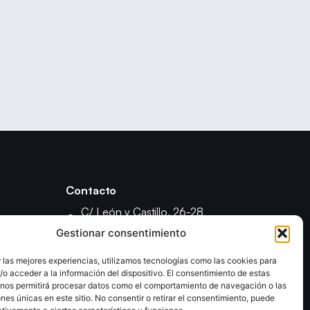
Contacto
C/ León y Castillo, 26-28
35003 - Las Palmas de Gran Canaria
Gestionar consentimiento
fcanariabm@gmail.com
 las mejores experiencias, utilizamos tecnologías como las cookies para
formacionfecanbm@gmail.com
o acceder a la información del dispositivo. El consentimiento de estas
ón
 nos permitirá procesar datos como el comportamiento de navegación o las
ones únicas en este sitio. No consentir o retirar el consentimiento, puede