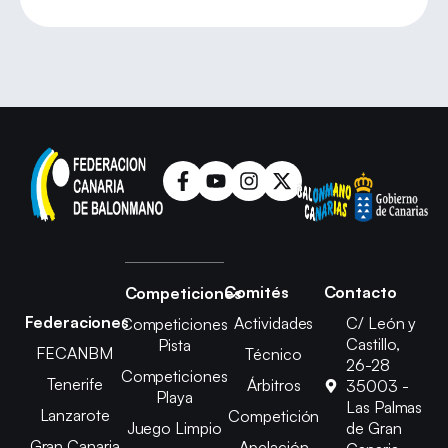
Comités
Contacto
Competiciones
Federaciones
Actividades
C/ León y
Competiciones
Castillo,
Pista
FECANBM
Técnico
26-28
Competiciones
Tenerife
Árbitros
35003 -
Playa
Las Palmas
Lanzarote
Competición
Juego Limpio
de Gran
Gran Canaria
Apelación