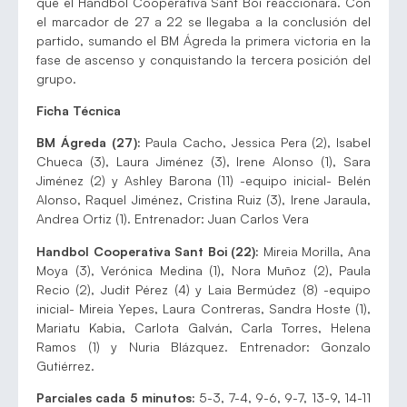
que el Handbol Cooperativa Sant Boi reaccionara. Con
el marcador de 27 a 22 se llegaba a la conclusión del
partido, sumando el BM Ágreda la primera victoria en la
fase de ascenso y conquistando la tercera posición del
grupo.
Ficha Técnica
BM Ágreda (27):
Paula Cacho, Jessica Pera (2), Isabel
Chueca (3), Laura Jiménez (3), Irene Alonso (1), Sara
Jiménez (2) y Ashley Barona (11) -equipo inicial- Belén
Alonso, Raquel Jiménez, Cristina Ruiz (3), Irene Jaraula,
Andrea Ortiz (1). Entrenador: Juan Carlos Vera
Handbol Cooperativa Sant Boi (22):
Mireia Morilla, Ana
Moya (3), Verónica Medina (1), Nora Muñoz (2), Paula
Recio (2), Judit Pérez (4) y Laia Bermúdez (8) -equipo
inicial- Mireia Yepes, Laura Contreras, Sandra Hoste (1),
Mariatu Kabia, Carlota Galván, Carla Torres, Helena
Ramos (1) y Nuria Blázquez. Entrenador: Gonzalo
Gutiérrez.
Parciales cada 5 minutos:
5-3, 7-4, 9-6, 9-7, 13-9, 14-11