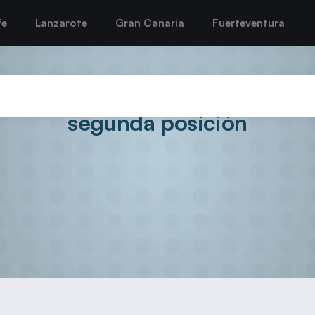
fe
Lanzarote
Gran Canaria
Fuerteventura
iudad de Arrecife se lleva el d
segunda posición