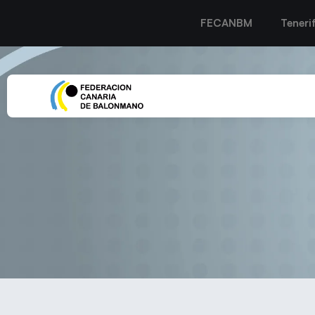
FECANBM
Teneri
El Balonmano Lanzarote C