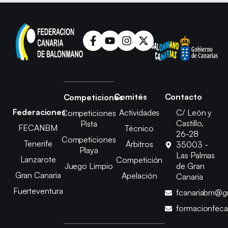
Comités
Contacto
Competiciones
Federaciones
Actividades
C/ León y
Competiciones
Castillo,
Pista
FECANBM
Técnico
26-28
Competiciones
Tenerife
Árbitros
35003 -
Playa
Las Palmas
Lanzarote
Competición
Juego Limpio
de Gran
Gran Canaria
Apelación
Canaria
Fuerteventura
fcanariabm@g
formacionfec