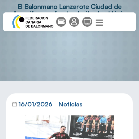
El Balonmano Lanzarote Ciudad de
Arrecife se enfrenta el sábado al Lirón
Teucro
16/01/2026
Noticias