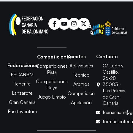
Comités
Contacto
Competiciones
Federaciones
Actividades
C/ León y
Competiciones
Castillo,
Pista
FECANBM
Técnico
26-28
Competiciones
Tenerife
Árbitros
35003 -
Playa
Las Palmas
Lanzarote
Competición
Juego Limpio
de Gran
Gran Canaria
Apelación
Canaria
Fuerteventura
fcanariabm@g
formacionfec