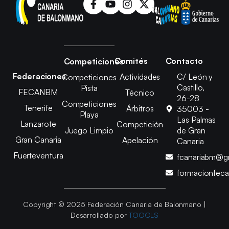
Comités
Contacto
Competiciones
Federaciones
Actividades
C/ León y
Competiciones
Castillo,
Pista
FECANBM
Técnico
26-28
Competiciones
Tenerife
Árbitros
35003 -
Playa
Las Palmas
Lanzarote
Competición
Juego Limpio
de Gran
Gran Canaria
Apelación
Canaria
Fuerteventura
fcanariabm@g
formacionfec
Copyright © 2025 Federación Canaria de Balonmano |
Desarrollado por
TOOOLS