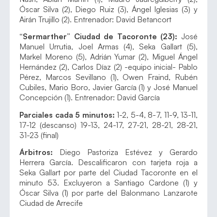
Óscar Silva (2), Diego Ruiz (3), Ángel Iglesias (3) y
Airán Trujillo (2). Entrenador: David Betancort
“Sermarther” Ciudad de Tacoronte (23):
José
Manuel Urrutia, Joel Armas (4), Seka Gallart (5),
Markel Moreno (5), Adrián Yumar (2), Miguel Ángel
Hernández (2), Carlos Díaz (2) -equipo inicial- Pablo
Pérez, Marcos Sevillano (1), Owen Fraind, Rubén
Cubiles, Mario Boro, Javier García (1) y José Manuel
Concepción (1). Entrenador: David García
Parciales cada 5 minutos:
1-2, 5-4, 8-7, 11-9, 13-11,
17-12 (descanso) 19-13, 24-17, 27-21, 28-21, 28-21,
31-23 (final)
Árbitros:
Diego Pastoriza Estévez y Gerardo
Herrera García. Descalificaron con tarjeta roja a
Seka Gallart por parte del Ciudad Tacoronte en el
minuto 53. Excluyeron a Santiago Cardone (1) y
Óscar Silva (1) por parte del Balonmano Lanzarote
Ciudad de Arrecife