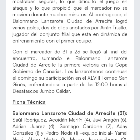
mostraban seguras, lo que dificultó el juego en
ataque y lo que propició que el marcador no se
moviera durante muchos minutos. Al contragolpe, el
Balonmano Lanzarote Ciudad de Arrecife logró
varios goles, dos de ellos anotados por Airán Trujillo,
jugador del conjunto filial que está en dinámica de
entrenamiento con el primer equipo.
Con el marcador de 31 a 23 se llegó al final del
encuentro, sumando el Balonmano Lanzarote
Ciudad de Arrecife la primera victoria en la Copa
Gobierno de Canarias. Los lanzaroteños continúan
el domingo su participación en el XLVIII Torneo San
Ginés, enfrentándose a partir de las 12:00 horas al
Desatascos Jumbo Gáldar.
Ficha Técnica
Balonmano Lanzarote Ciudad de Arrecife (31):
Saúl Rodríguez, Acoidán Martín (4), Javi Aragón (6),
Adrián Juárez (4), Santiago Cardone (2), Aday
González (1) y Pedro Noda (1) -equipo inicial- Yamal
Nasri, Abián Martín (1), Mauro Jaureguiberry (2),