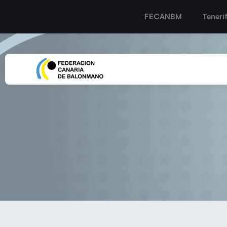
FECANBM
Teneri
El Balonmano Lanzarot