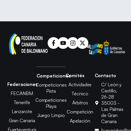
Comités
Contacto
Competiciones
Federaciones
Actividades
C/ León y
Competiciones
Castillo,
Pista
FECANBM
Técnico
26-28
Competiciones
Tenerife
Árbitros
35003 -
Playa
Las Palmas
Lanzarote
Competición
Juego Limpio
de Gran
Gran Canaria
Apelación
Canaria
Fuerteventura
fcanariabm@g