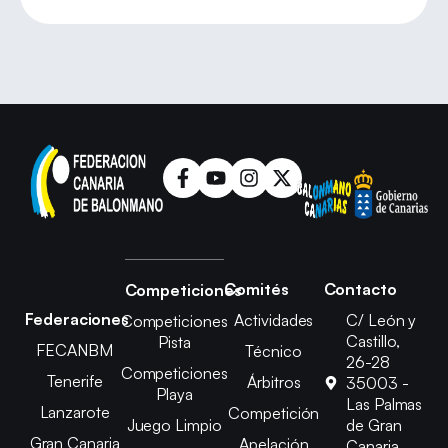
Comités
Contacto
Competiciones
Federaciones
Actividades
C/ León y
Competiciones
Castillo,
Pista
FECANBM
Técnico
26-28
Competiciones
Tenerife
Árbitros
35003 -
Playa
Las Palmas
Lanzarote
Competición
Juego Limpio
de Gran
Gran Canaria
Apelación
Canaria