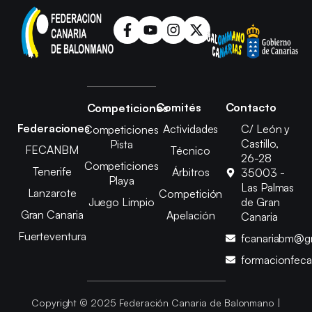
Comités
Contacto
Competiciones
Federaciones
Actividades
C/ León y
Competiciones
Castillo,
Pista
FECANBM
Técnico
26-28
Competiciones
Tenerife
Árbitros
35003 -
Playa
Las Palmas
Lanzarote
Competición
Juego Limpio
de Gran
Gran Canaria
Apelación
Canaria
Fuerteventura
fcanariabm@g
formacionfec
Copyright © 2025 Federación Canaria de Balonmano |