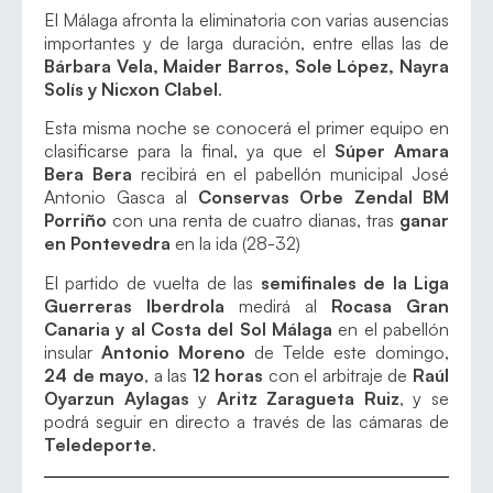
El Málaga afronta la eliminatoria con varias ausencias
importantes y de larga duración, entre ellas las de
Bárbara Vela, Maider Barros, Sole López, Nayra
Solís y Nicxon Clabel
.
Esta misma noche se conocerá el primer equipo en
clasificarse para la final, ya que el
Súper Amara
Bera Bera
recibirá en el pabellón municipal José
Antonio Gasca al
Conservas Orbe Zendal BM
Porriño
con una renta de cuatro dianas, tras
ganar
en Pontevedra
en la ida (28-32)
El partido de vuelta de las
semifinales de la Liga
Guerreras Iberdrola
medirá al
Rocasa Gran
Canaria y al Costa del Sol Málaga
en el pabellón
insular
Antonio Moreno
de Telde este domingo,
24 de mayo
, a las
12 horas
con el arbitraje de
Raúl
Oyarzun Aylagas
y
Aritz Zaragueta Ruiz
, y se
podrá seguir en directo a través de las cámaras de
Teledeporte
.