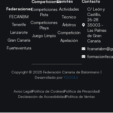
Comités
Contacto
Competiciones
Federaciones
Actividades
C/ León y
Competiciones
Castillo,
Pista
FECANBM
Técnico
26-28
Competiciones
Tenerife
Árbitros
35003 -
Playa
Las Palmas
Lanzarote
Competición
Juego Limpio
de Gran
Gran Canaria
Apelación
Canaria
Fuerteventura
fcanariabm@g
formacionfec
Copyright © 2025 Federación Canaria de Balonmano |
Desarrollado por
TOOOLS
Aviso Legal
Política de Cookies
Política de Privacidad
Declaración de Accesibilidad
Política de Ventas