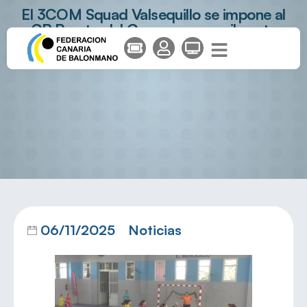
El 3COM Squad Valsequillo se impone al
CB Puerto del Carmen en un vibrante
encuentro
06/11/2025
Noticias