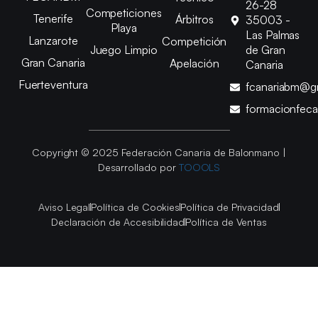
26-28
Competiciones
Tenerife
Árbitros
35003 -
Playa
Las Palmas
Lanzarote
Competición
Juego Limpio
de Gran
Gran Canaria
Apelación
Canaria
Fuerteventura
fcanariabm@g
formacionfec
Copyright © 2025 Federación Canaria de Balonmano |
Desarrollado por
TOOOLS
Aviso Legal
Política de Cookies
Política de Privacidad
Declaración de Accesibilidad
Política de Ventas