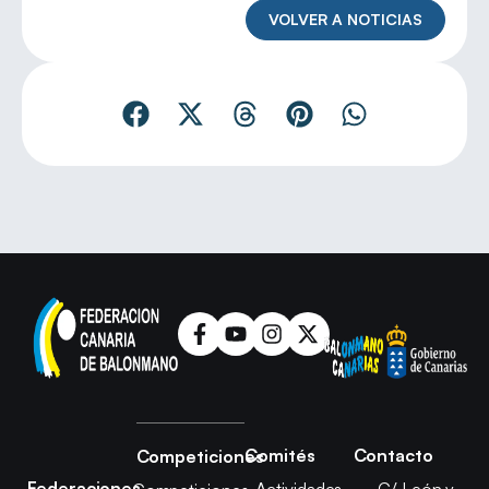
VOLVER A NOTICIAS
Comités
Contacto
Competiciones
Federaciones
Actividades
C/ León y