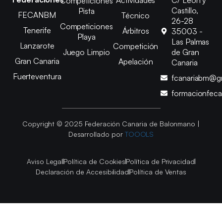
Competiciones
Castillo,
Pista
FECANBM
Técnico
26-28
Competiciones
Tenerife
Árbitros
35003 -
Playa
Las Palmas
Lanzarote
Competición
Juego Limpio
de Gran
Gran Canaria
Apelación
Canaria
Fuerteventura
fcanariabm@g
formacionfec
Copyright © 2025 Federación Canaria de Balonmano |
Desarrollado por
TOOOLS
Aviso Legal
Política de Cookies
Política de Privacidad
Declaración de Accesibilidad
Política de Ventas