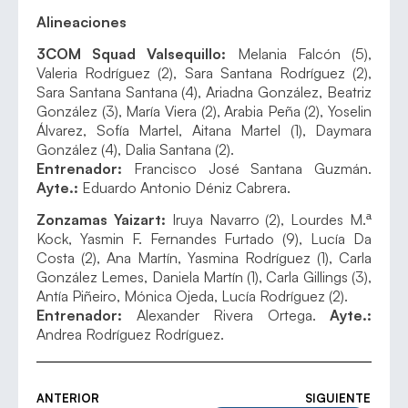
Alineaciones
3COM Squad Valsequillo:
Melania Falcón (5),
Valeria Rodríguez (2), Sara Santana Rodríguez (2),
Sara Santana Santana (4), Ariadna González, Beatriz
González (3), María Viera (2), Arabia Peña (2), Yoselin
Álvarez, Sofía Martel, Aitana Martel (1), Daymara
González (4), Dalia Santana (2).
Entrenador:
Francisco José Santana Guzmán.
Ayte.:
Eduardo Antonio Déniz Cabrera.
Zonzamas Yaizart:
Iruya Navarro (2), Lourdes M.ª
Kock, Yasmin F. Fernandes Furtado (9), Lucía Da
Costa (2), Ana Martín, Yasmina Rodríguez (1), Carla
González Lemes, Daniela Martín (1), Carla Gillings (3),
Antía Piñeiro, Mónica Ojeda, Lucía Rodríguez (2).
Entrenador:
Alexander Rivera Ortega.
Ayte.:
Andrea Rodríguez Rodríguez.
ANTERIOR
SIGUIENTE