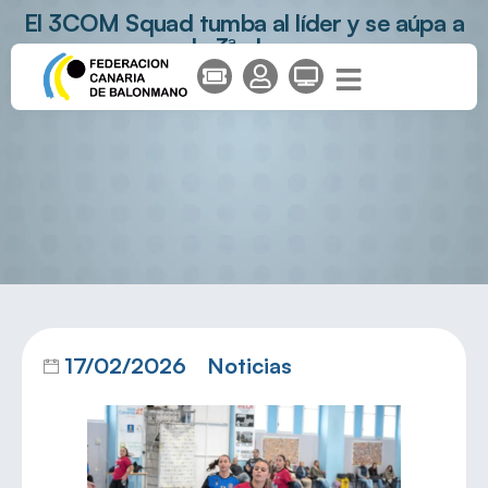
El 3COM Squad tumba al líder y se aúpa a
la 3ª plaza
17/02/2026
Noticias