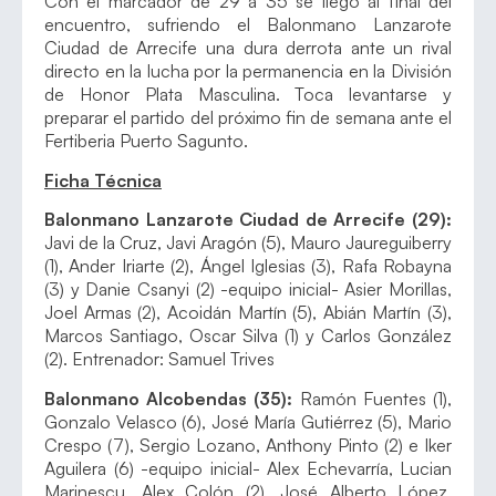
Con el marcador de 29 a 35 se llegó al final del
encuentro, sufriendo el Balonmano Lanzarote
Ciudad de Arrecife una dura derrota ante un rival
directo en la lucha por la permanencia en la División
de Honor Plata Masculina. Toca levantarse y
preparar el partido del próximo fin de semana ante el
Fertiberia Puerto Sagunto.
Ficha Técnica
Balonmano Lanzarote Ciudad de Arrecife (29):
Javi de la Cruz, Javi Aragón (5), Mauro Jaureguiberry
(1), Ander Iriarte (2), Ángel Iglesias (3), Rafa Robayna
(3) y Danie Csanyi (2) -equipo inicial- Asier Morillas,
Joel Armas (2), Acoidán Martín (5), Abián Martín (3),
Marcos Santiago, Oscar Silva (1) y Carlos González
(2). Entrenador: Samuel Trives
Balonmano Alcobendas (35):
Ramón Fuentes (1),
Gonzalo Velasco (6), José María Gutiérrez (5), Mario
Crespo (7), Sergio Lozano, Anthony Pinto (2) e Iker
Aguilera (6) -equipo inicial- Alex Echevarría, Lucian
Marinescu, Alex Colón (2), José Alberto López,