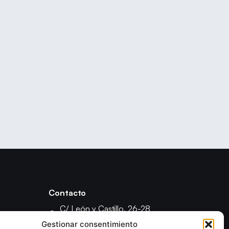
Contacto
C/ León y Castillo, 26-28
35003 - Las Palmas de Gran Canaria
Gestionar consentimiento