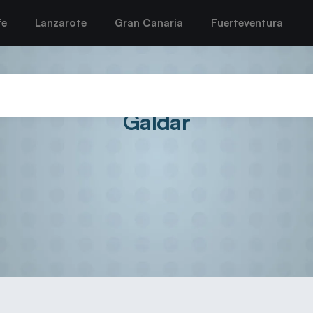
fe
Lanzarote
Gran Canaria
Fuerteventura
ma su apoyo al balonmano como
Gáldar