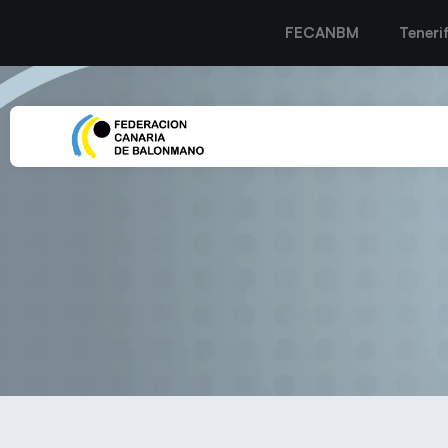
FECANBM
Teneri
Dulcería Castellano reafir