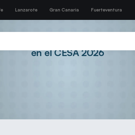
fe
Lanzarote
Gran Canaria
Fuerteventura
les para las canteranas tiñoser
en el CESA 2026