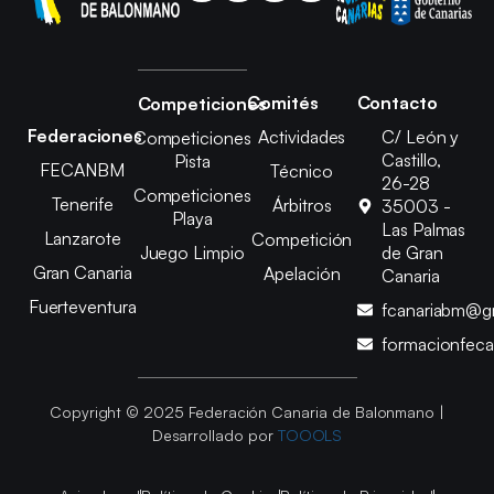
Comités
Contacto
Competiciones
Federaciones
Actividades
C/ León y
Competiciones
Castillo,
Pista
FECANBM
Técnico
26-28
Competiciones
Tenerife
Árbitros
35003 -
Playa
Las Palmas
Lanzarote
Competición
Juego Limpio
de Gran
Gran Canaria
Apelación
Canaria
Fuerteventura
fcanariabm@g
formacionfec
Copyright © 2025 Federación Canaria de Balonmano |
Desarrollado por
TOOOLS