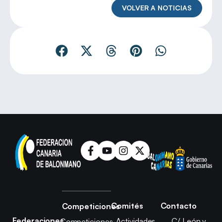
VOLVER A NOTICIAS
Comités
Contacto
Competiciones
Federaciones
Actividades
C/ León y
Competiciones