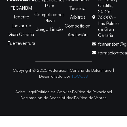
Castillo,
Pista
FECANBM
Técnico
26-28
Competiciones
Tenerife
Árbitros
35003 -
Playa
Las Palmas
Lanzarote
Competición
Juego Limpio
de Gran
Gran Canaria
Apelación
Canaria
Fuerteventura
fcanariabm@g
formacionfec
Copyright © 2025 Federación Canaria de Balonmano |
Desarrollado por
TOOOLS
Aviso Legal
Política de Cookies
Política de Privacidad
Declaración de Accesibilidad
Política de Ventas